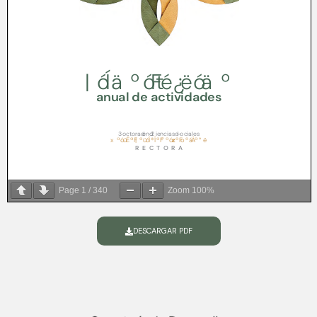
Page
1
/
340
Zoom
100%
DESCARGAR PDF