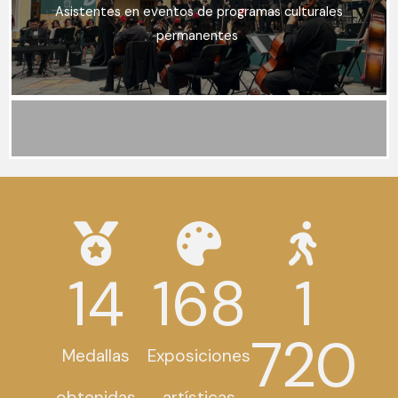
Asistentes en eventos de programas culturales
permanentes
14
168
1
720
Medallas
Exposiciones
obtenidas
artísticas